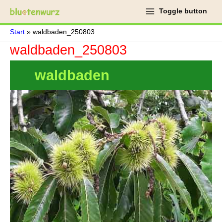
Zum
Toggle button
Inhalt
springen
Start
waldbaden_250803
waldbaden_250803
waldbaden